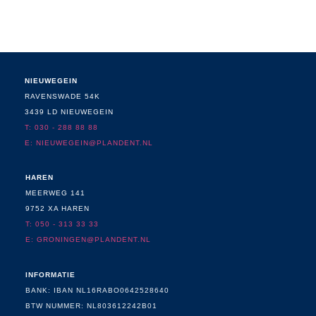
NIEUWEGEIN
RAVENSWADE 54K
3439 LD NIEUWEGEIN
T: 030 - 288 88 88
E:
NIEUWEGEIN@PLANDENT.NL
HAREN
MEERWEG 141
9752 XA HAREN
T: 050 - 313 33 33
E: GRONINGEN@PLANDENT.NL
INFORMATIE
BANK: IBAN NL16RABO0642528640
BTW NUMMER: NL803612242B01