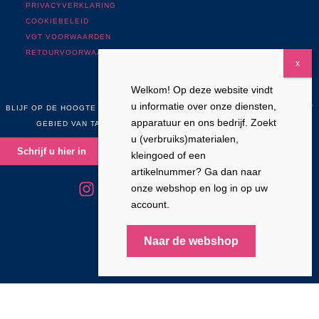
PRIVACYVERKLARING
COOKIEBELEID
VGT VOORWAARDEN
RETOURVOORWAARDEN
Welkom! Op deze website vindt
NIEUWSBRIEF
u informatie over onze diensten,
BLIJF OP DE HOOGTE VAN NIEUWS, ONTWIKKELINGEN EN ACTIES OP HET
apparatuur en ons bedrijf. Zoekt
GEBIED VAN TANDHEELKUNDE, TANDTECHNIEK EN CADCAM
u (verbruiks)materialen,
Schrijf u hier in
kleingoed of een
artikelnummer? Ga dan naar
onze webshop en log in op uw
account.
WHISTLEBL
OWING CHANNEL
Naar de webshop
© 2026 Plandent NL