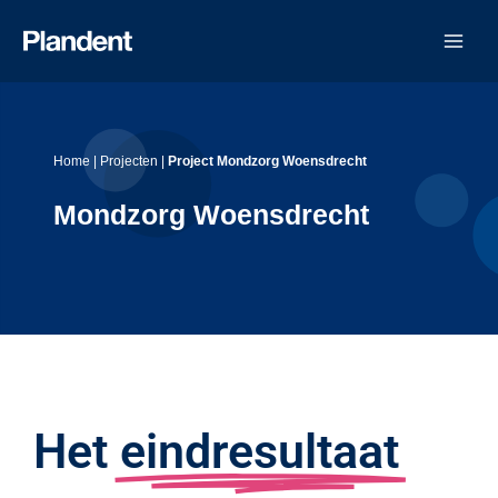
Ga
naar
de
inhoud
Home
|
Projecten
|
Project Mondzorg Woensdrecht
Mondzorg Woensdrecht
Het
eindresultaat