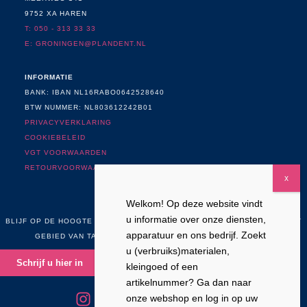
9752 XA HAREN
T: 050 - 313 33 33
E: GRONINGEN@PLANDENT.NL
INFORMATIE
BANK: IBAN NL16RABO0642528640
BTW NUMMER: NL803612242B01
PRIVACYVERKLARING
COOKIEBELEID
VGT VOORWAARDEN
RETOURVOORWAARDEN
Welkom! Op deze website vindt
NIEUWSBRIEF
u informatie over onze diensten,
BLIJF OP DE HOOGTE VAN NIEUWS, ONTWIKKELINGEN EN ACTIES OP HET
apparatuur en ons bedrijf. Zoekt
GEBIED VAN TANDHEELKUNDE, TANDTECHNIEK EN CADCAM
u (verbruiks)materialen,
Schrijf u hier in
kleingoed of een
artikelnummer? Ga dan naar
onze webshop en log in op uw