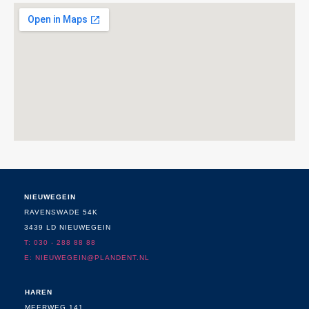
NIEUWEGEIN
RAVENSWADE 54K
3439 LD NIEUWEGEIN
T: 030 - 288 88 88
E:
NIEUWEGEIN@PLANDENT.NL
HAREN
MEERWEG 141