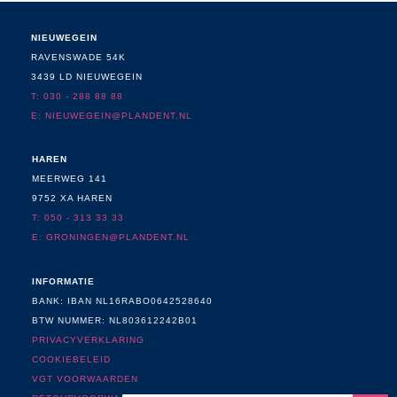
NIEUWEGEIN
RAVENSWADE 54K
3439 LD NIEUWEGEIN
T: 030 - 288 88 88
E:
NIEUWEGEIN@PLANDENT.NL
HAREN
MEERWEG 141
9752 XA HAREN
T: 050 - 313 33 33
E: GRONINGEN@PLANDENT.NL
INFORMATIE
BANK: IBAN NL16RABO0642528640
BTW NUMMER: NL803612242B01
PRIVACYVERKLARING
COOKIEBELEID
VGT VOORWAARDEN