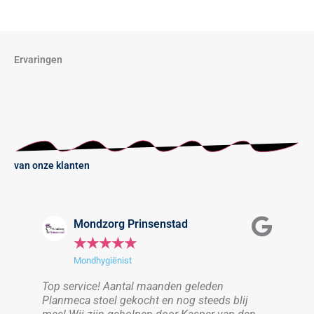
Ervaringen
van onze klanten
Mondzorg Prinsenstad
★
★
★
★
★
Mondhygiënist
 ik
Top service! Aantal maanden geleden
Top 
rg
Planmeca stoel gekocht en nog steeds blij
Will