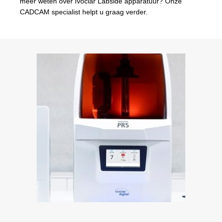
meer weten over Ivoclar Labside apparatuur? Onze
CADCAM specialist helpt u graag verder.