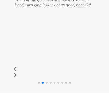
mee! Wij zijn geholpen door Kasper van den
belo
Hoed, alles ging lekker vlot en goed, bedankt!