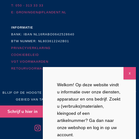
T: 050 - 313 33 33
E: GRONINGEN@PLANDENT.NL
INFORMATIE
BANK: IBAN NL16RABO0642528640
BTW NUMMER: NL803612242B01
PRIVACYVERKLARING
COOKIEBELEID
VGT VOORWAARDEN
RETOURVOORWAARDEN
Welkom! Op deze website vindt
NIEUWSBRIEF
u informatie over onze diensten,
BLIJF OP DE HOOGTE VAN NIEUWS, ONTWIKKELINGEN EN ACTIES OP HET
apparatuur en ons bedrijf. Zoekt
GEBIED VAN TANDHEELKUNDE, TANDTECHNIEK EN CADCAM
u (verbruiks)materialen,
Schrijf u hier in
kleingoed of een
artikelnummer? Ga dan naar
onze webshop en log in op uw
account.