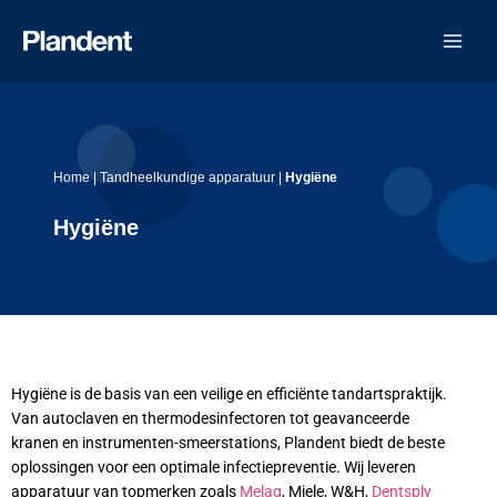
Ga
naar
de
inhoud
Home
|
Tandheelkundige apparatuur
|
Hygiëne
Hygiëne
Hygiëne is de basis van een veilige en efficiënte tandartspraktijk.
Van autoclaven en thermodesinfectoren tot geavanceerde
kranen en instrumenten-smeerstations, Plandent biedt de beste
oplossingen voor een optimale infectiepreventie. Wij leveren
apparatuur van topmerken zoals
Melag
, Miele, W&H,
Dentsply