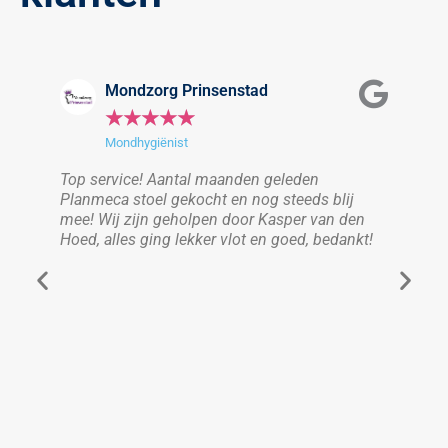
Mondzorg Prinsenstad
★
★
★
★
★
Mondhygiënist
 ik
Top service! Aantal maanden geleden
Top 
rg
Planmeca stoel gekocht en nog steeds blij
Will
mee! Wij zijn geholpen door Kasper van den
belo
Hoed, alles ging lekker vlot en goed, bedankt!