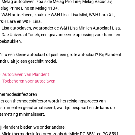
 Melag autoclaven, zoals de Melag Pro Line, Melag Vacuclav,
elag Prime Line en Melag 41B+.
 W&H autoclaven, zoals de W&H Lisa, Lisa Mini, W&H Lara XL,
&H Lara en W&H Lina.
 Lisa autoclaven, waaronder de W&H Lisa Mini en Autoclaaf Lisa.
 Dac Universal Touch, een geavanceerde oplossing voor hand- en
oekstukken.
ilt u een kleine autoclaaf of juist een grote autoclaaf? Bij Plandent
indt u altijd een geschikt model.
 Autoclaven van Plandent
 Toebehoren voor autoclaven
hermodesinfectoren
et een thermodesinfector wordt het reinigingsproces van
nstrumenten geautomatiseerd, wat tijd bespaart en de kans op
esmetting minimaliseert.
ij Plandent bieden we onder andere:
 Miele thermodesinfectoren, zoals de Miele PG 8581 en PG 8591