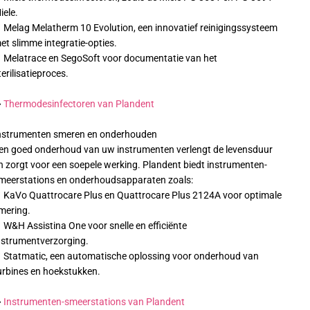
iele.
 Melag Melatherm 10 Evolution, een innovatief reinigingssysteem
et slimme integratie-opties.
 Melatrace en SegoSoft voor documentatie van het
terilisatieproces.
➡
Thermodesinfectoren van Plandent
nstrumenten smeren en onderhouden
en goed onderhoud van uw instrumenten verlengt de levensduur
n zorgt voor een soepele werking. Plandent biedt instrumenten-
meerstations en onderhoudsapparaten zoals:
 KaVo Quattrocare Plus en Quattrocare Plus 2124A voor optimale
mering.
 W&H Assistina One voor snelle en efficiënte
nstrumentverzorging.
 Statmatic, een automatische oplossing voor onderhoud van
urbines en hoekstukken.
➡
Instrumenten-smeerstations van Plandent