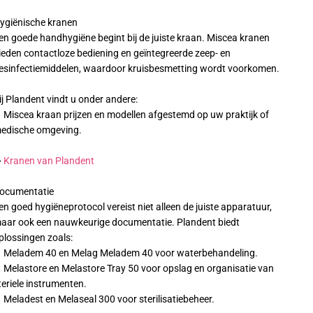
ygiënische kranen
en goede handhygiëne begint bij de juiste kraan. Miscea kranen
ieden contactloze bediening en geïntegreerde zeep- en
esinfectiemiddelen, waardoor kruisbesmetting wordt voorkomen.
ij Plandent vindt u onder andere:
 Miscea kraan prijzen en modellen afgestemd op uw praktijk of
edische omgeving.
➡
Kranen van Plandent
ocumentatie
en goed hygiëneprotocol vereist niet alleen de juiste apparatuur,
aar ook een nauwkeurige documentatie. Plandent biedt
plossingen zoals:
 Meladem 40 en Melag Meladem 40 voor waterbehandeling.
 Melastore en Melastore Tray 50 voor opslag en organisatie van
teriele instrumenten.
 Meladest en Melaseal 300 voor sterilisatiebeheer.