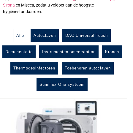
Sirona
en Miscea, zodat u voldoet aan de hoogste
hygiënestandaarden.
Alle
Autoclaven
DAC Universal Touch
Documentatie
Instrumenten smeerstation
Kranen
Thermodesinfectoren
Toebehoren autoclaven
Summox One systeem