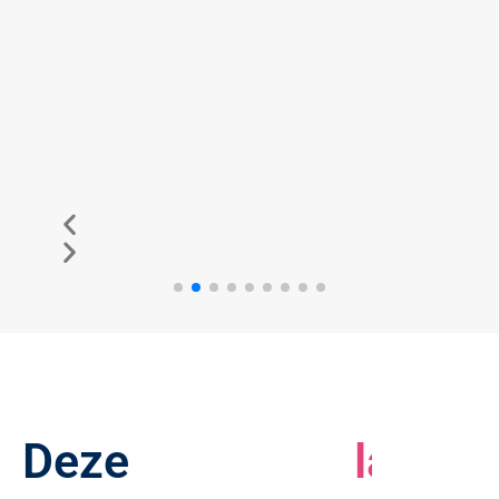
Deze
l
a
b
o
r
a