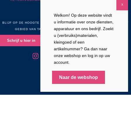
Welkom! Op deze website vindt
NIEUWSBRIEF
u informatie over onze diensten,
BLIJF OP DE HOOGTE VAN NIEUWS, ONTWIKKELINGEN EN ACTIES OP HET
apparatuur en ons bedrijf. Zoekt
GEBIED VAN TANDHEELKUNDE, TANDTECHNIEK EN CADCAM
u (verbruiks)materialen,
Schrijf u hier in
kleingoed of een
artikelnummer? Ga dan naar
onze webshop en log in op uw
account.
WHISTLEBL
OWING CHANNEL
Naar de webshop
© 2026 Plandent NL