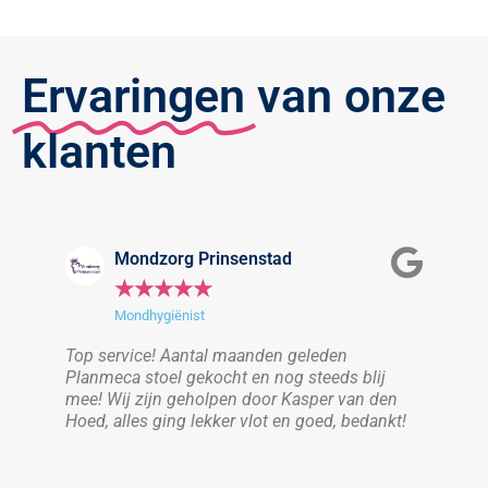
Ervaringen
van onze
klanten
Mondzorg Prinsenstad
★
★
★
★
★
Mondhygiënist
 ik
Top service! Aantal maanden geleden
Top 
rg
Planmeca stoel gekocht en nog steeds blij
Will
mee! Wij zijn geholpen door Kasper van den
belo
Hoed, alles ging lekker vlot en goed, bedankt!