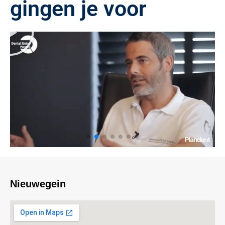
gingen je voor
A
f
s
p
e
l
e
n
Nieuwegein