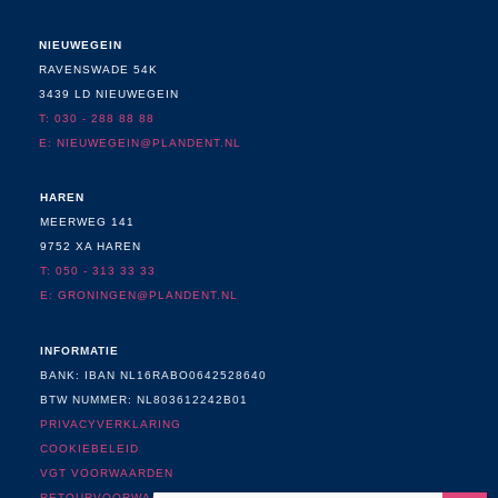
NIEUWEGEIN
RAVENSWADE 54K
3439 LD NIEUWEGEIN
T: 030 - 288 88 88
E:
NIEUWEGEIN@PLANDENT.NL
HAREN
MEERWEG 141
9752 XA HAREN
T: 050 - 313 33 33
E: GRONINGEN@PLANDENT.NL
INFORMATIE
BANK: IBAN NL16RABO0642528640
BTW NUMMER: NL803612242B01
PRIVACYVERKLARING
COOKIEBELEID
VGT VOORWAARDEN
RETOURVOORWAARDEN