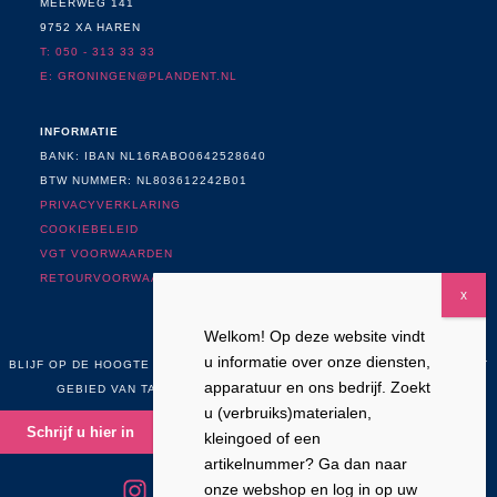
MEERWEG 141
9752 XA HAREN
T: 050 - 313 33 33
E: GRONINGEN@PLANDENT.NL
INFORMATIE
BANK: IBAN NL16RABO0642528640
BTW NUMMER: NL803612242B01
PRIVACYVERKLARING
COOKIEBELEID
VGT VOORWAARDEN
RETOURVOORWAARDEN
Welkom! Op deze website vindt
NIEUWSBRIEF
u informatie over onze diensten,
BLIJF OP DE HOOGTE VAN NIEUWS, ONTWIKKELINGEN EN ACTIES OP HET
apparatuur en ons bedrijf. Zoekt
GEBIED VAN TANDHEELKUNDE, TANDTECHNIEK EN CADCAM
u (verbruiks)materialen,
Schrijf u hier in
kleingoed of een
artikelnummer? Ga dan naar
onze webshop en log in op uw