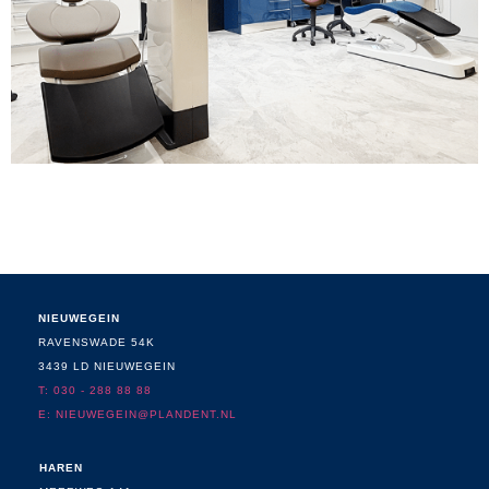
Wilt u de apparatuur in het echt
bekijken?
NIEUWEGEIN
Maak een showroom afspraak!
RAVENSWADE 54K
3439 LD NIEUWEGEIN
Klik hier
T: 030 - 288 88 88
E:
NIEUWEGEIN@PLANDENT.NL
HAREN