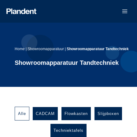
Ga
naar
de
inhoud
Home
|
Showroomapparatuur
|
Showroomapparatuur Tandtechniek
Showroomapparatuur Tandtechniek
Alle
CADCAM
Flowkasten
Slijpboxen
Techniektafels